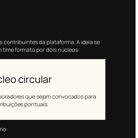
contribuintes da plataforma. A ideia se
 time formato por dois núcleos:
leo circular
aboradores que sejam convocados para
ribuições pontuais.
rio: