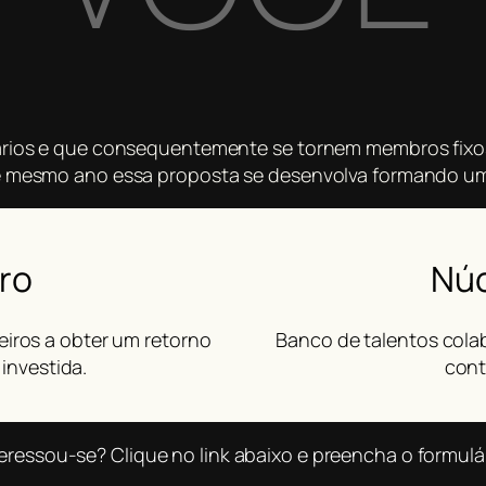
ários e que consequentemente se tornem membros fixos 
te mesmo ano essa proposta se desenvolva formando um
ro
Núc
eiros a obter um retorno
Banco de talentos col
investida.
cont
eressou-se? Clique no link abaixo e preencha o formulá