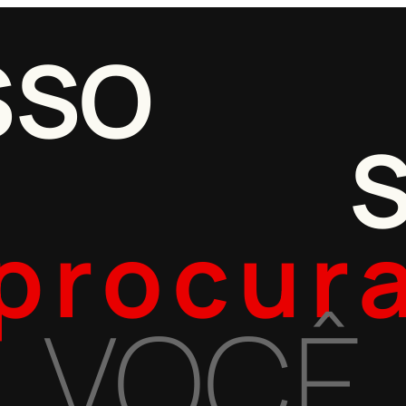
SSO
procur
VOCÊ