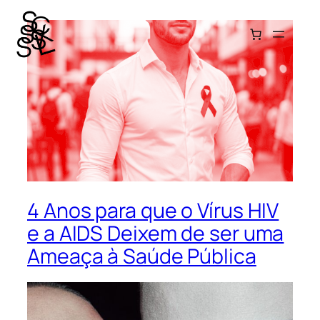
Pular
para
o
conteúdo
4 Anos para que o Vírus HIV
e a AIDS Deixem de ser uma
Ameaça à Saúde Pública