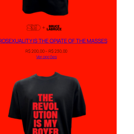
OSEXUALITY IS THE OPIATE OF THE MASSES
F
R$
200,00
–
R$
230,00
a
Ver opções
i
x
a
d
e
p
r
e
ç
o
:
R
$