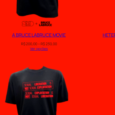
A BRUCE LABRUCE MOVIE
HETER
F
R$
200,00
–
R$
230,00
a
Ver opções
i
x
a
d
e
p
r
e
ç
o
:
R
$