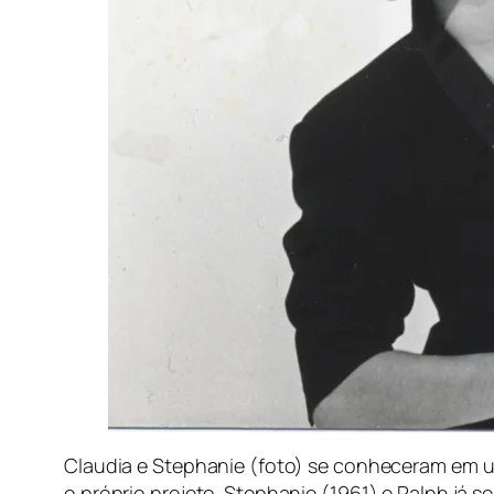
Claudia e Stephanie (foto) se conheceram em 
o próprio projeto. Stephanie (1961) e Ralph já