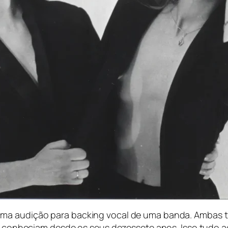
uma audição para
backing vocal
de uma banda. Ambas t
 se conheciam desde os seus dezessete anos. Isso tudo