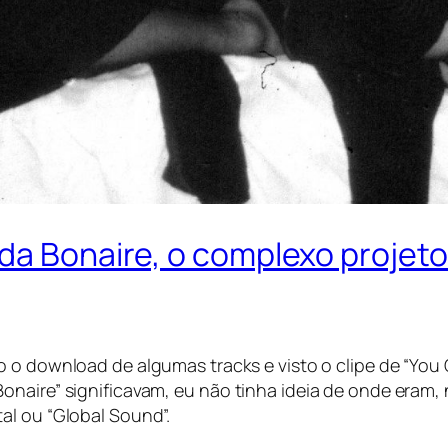
âda Bonaire, o complexo projet
ito o download de algumas
tracks
e visto o clipe de “
You 
onaire” significavam, eu não tinha ideia de onde eram
al ou “Global Sound”.