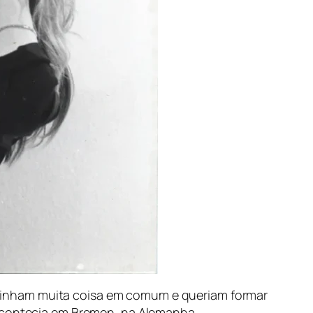
inham muita coisa em comum e queriam formar
 acontecia em Bremen, na Alemanha.