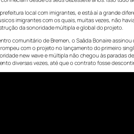
refeitura local com imigrantes, e está aí a grande dife
úsicos imigrantes com os quais, muitas vezes, não hav
rução da sonoridade múltipla e global do projeto.
tro comunitário de Bremen, o Saâda Bonaire assinou co
rompeu com o projeto no lançamento do primeiro single
noridade
new wave
e múltipla não chegou às paradas de
nto diversas vezes, até que o contrato fosse descont