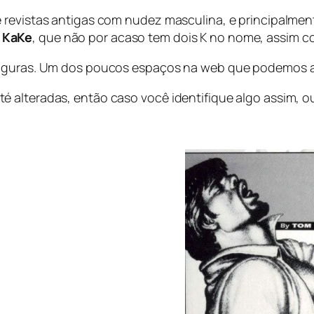
 revistas antigas com nudez masculina, e principalment
m
KaKe
, que não por acaso tem dois K no nome, assim c
 figuras. Um dos poucos espaços na web que podemos 
 alteradas, então caso você identifique algo assim, o