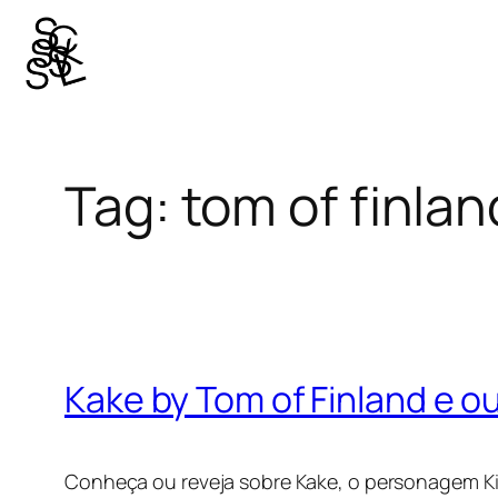
Pular
para
o
conteúdo
Tag:
tom of finlan
Kake by Tom of Finland e ou
Conheça ou reveja sobre Kake, o personagem Ki