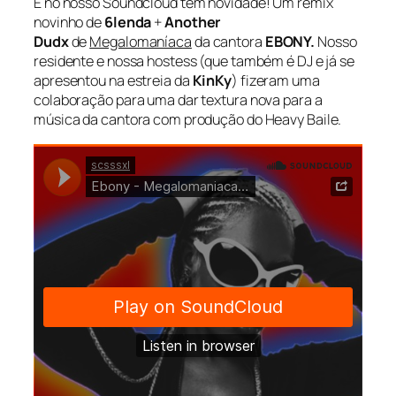
E no nosso Soundcloud tem novidade! Um remix
novinho de
6lenda
+
Another
Dudx
de
Megalomaníaca
da cantora
EBONY.
Nosso
residente e nossa hostess (que também é DJ e já se
apresentou na estreia da
KinKy
) fizeram uma
colaboração para uma dar textura nova para a
música da cantora com produção do Heavy Baile.