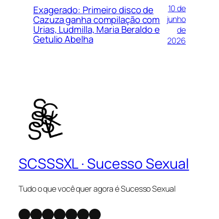
10 de
Exagerado: Primeiro disco de
Cazuza ganha compilação com
junho
Urias, Ludmilla, Maria Beraldo e
de
Getulio Abelha
2026
SCSSSXL · Sucesso Sexual
Tudo o que você quer agora é Sucesso Sexual
Instagram
X
Facebook
Youtube
SoundCloud
Telegram
WhatsApp