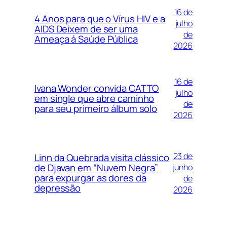
16 de
4 Anos para que o Vírus HIV e a
julho
AIDS Deixem de ser uma
de
Ameaça à Saúde Pública
2026
16 de
Ivana Wonder convida CATTO
julho
em single que abre caminho
de
para seu primeiro álbum solo
2026
23 de
Linn da Quebrada visita clássico
de Djavan em “Nuvem Negra”
junho
para expurgar as dores da
de
depressão
2026