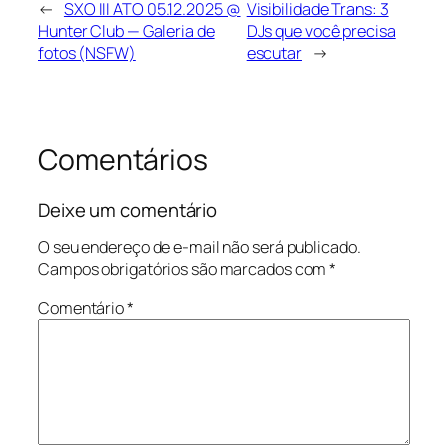
←
SXO III ATO 05.12.2025 @
Visibilidade Trans: 3
Hunter Club — Galeria de
DJs que você precisa
fotos (NSFW)
escutar
→
Comentários
Deixe um comentário
O seu endereço de e-mail não será publicado.
Campos obrigatórios são marcados com
*
Comentário
*