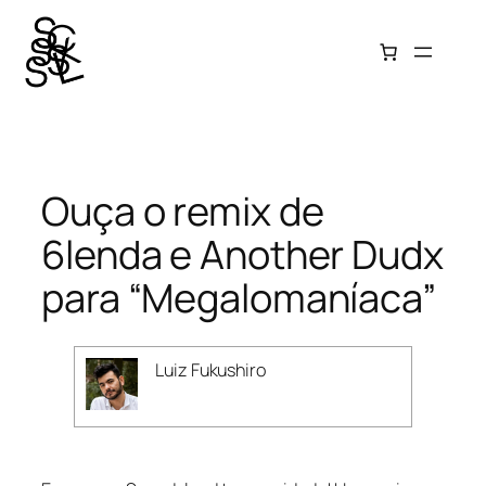
Pular
para
o
conteúdo
Ouça o remix de
6lenda e Another Dudx
para “Megalomaníaca”
Luiz Fukushiro